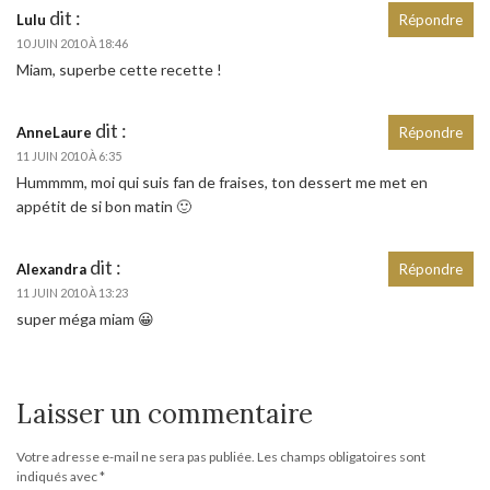
dit :
Lulu
Répondre
10 JUIN 2010 À 18:46
Miam, superbe cette recette !
dit :
AnneLaure
Répondre
11 JUIN 2010 À 6:35
Hummmm, moi qui suis fan de fraises, ton dessert me met en
appétit de si bon matin 🙂
dit :
Alexandra
Répondre
11 JUIN 2010 À 13:23
super méga miam 😀
Laisser un commentaire
Votre adresse e-mail ne sera pas publiée.
Les champs obligatoires sont
indiqués avec
*