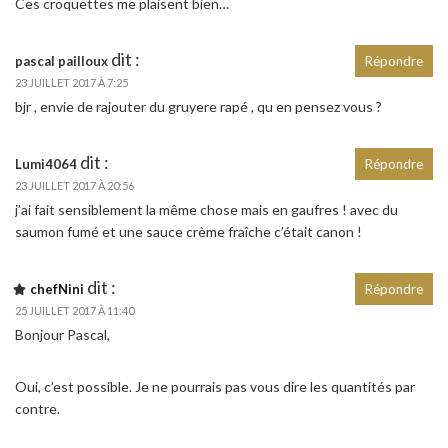
Ces croquettes me plaisent bien…
dit :
pascal pailloux
Répondre
23 JUILLET 2017 À 7:25
bjr , envie de rajouter du gruyere rapé , qu en pensez vous ?
dit :
Lumi4064
Répondre
23 JUILLET 2017 À 20:56
j’ai fait sensiblement la même chose mais en gaufres ! avec du
saumon fumé et une sauce crème fraîche c’était canon !
dit :
chefNini
Répondre
25 JUILLET 2017 À 11:40
Bonjour Pascal,
Oui, c’est possible. Je ne pourrais pas vous dire les quantités par
contre.