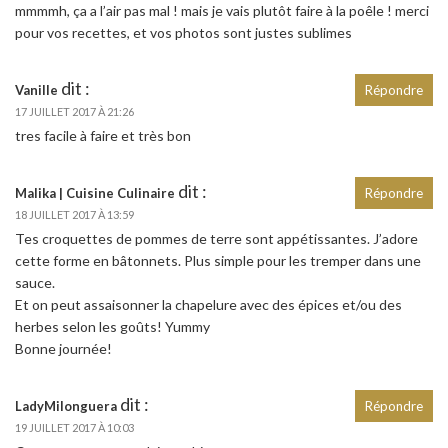
mmmmh, ça a l’air pas mal ! mais je vais plutôt faire à la poêle ! merci
pour vos recettes, et vos photos sont justes sublimes
dit :
Vanille
Répondre
17 JUILLET 2017 À 21:26
tres facile à faire et très bon
dit :
Malika | Cuisine Culinaire
Répondre
18 JUILLET 2017 À 13:59
Tes croquettes de pommes de terre sont appétissantes. J’adore
cette forme en bâtonnets. Plus simple pour les tremper dans une
sauce.
Et on peut assaisonner la chapelure avec des épices et/ou des
herbes selon les goûts! Yummy
Bonne journée!
dit :
LadyMilonguera
Répondre
19 JUILLET 2017 À 10:03