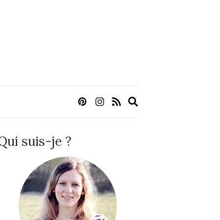
Expand
search
form
Qui suis-je ?