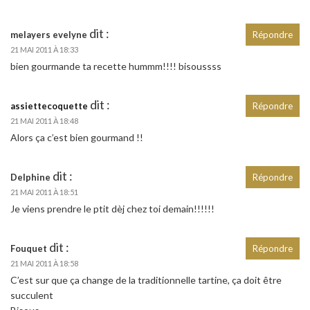
dit :
melayers evelyne
Répondre
21 MAI 2011 À 18:33
bien gourmande ta recette hummm!!!! bisoussss
dit :
assiettecoquette
Répondre
21 MAI 2011 À 18:48
Alors ça c’est bien gourmand !!
dit :
Delphine
Répondre
21 MAI 2011 À 18:51
Je viens prendre le ptit dèj chez toi demain!!!!!!
dit :
Fouquet
Répondre
21 MAI 2011 À 18:58
C’est sur que ça change de la traditionnelle tartine, ça doit être
succulent