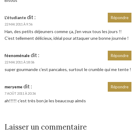
Bisous
dit :
L'étudiante
Répondre
22 MAI 2011 À 9:56
Han, des petits déjeuners comme ça, j’en veux tous les jours !!
C’est tellement délicieux, idéal pour attaquer une bonne journée !
dit :
féenoménale
Répondre
22 MAI 2011 À 18:06
super gourmande c’est pancakes, surtout le crumble qui me tente !
dit :
meryeme
Répondre
7 AOÛT 2011 À 20:36
ah!!!!! c’est très bon je les beaucoup aimés
Laisser un commentaire