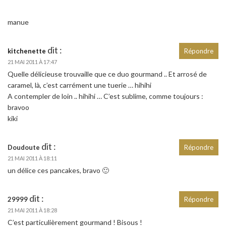
manue
dit :
kitchenette
Répondre
21 MAI 2011 À 17:47
Quelle délicieuse trouvaille que ce duo gourmand .. Et arrosé de
caramel, là, c’est carrément une tuerie … hihihi
A contempler de loin .. hihihi … C’est sublime, comme toujours :
bravoo
kiki
dit :
Doudoute
Répondre
21 MAI 2011 À 18:11
un délice ces pancakes, bravo 🙂
dit :
29999
Répondre
21 MAI 2011 À 18:28
C’est particulièrement gourmand ! Bisous !