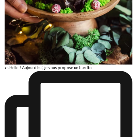
🌮 Hello ! Aujourd’hui, je vous propose un burrito