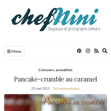
E
Menu
s
f
Concours, actualités
Pancake-crumble au caramel
21 mai 2011
16 commentaires