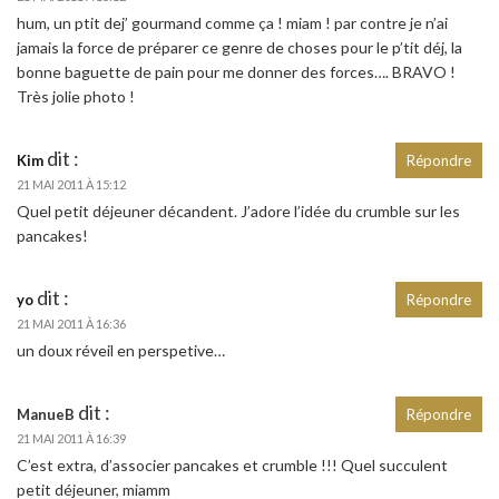
hum, un ptit dej’ gourmand comme ça ! miam ! par contre je n’ai
jamais la force de préparer ce genre de choses pour le p’tit déj, la
bonne baguette de pain pour me donner des forces…. BRAVO !
Très jolie photo !
dit :
Kim
Répondre
21 MAI 2011 À 15:12
Quel petit déjeuner décandent. J’adore l’idée du crumble sur les
pancakes!
dit :
yo
Répondre
21 MAI 2011 À 16:36
un doux réveil en perspetive…
dit :
ManueB
Répondre
21 MAI 2011 À 16:39
C’est extra, d’associer pancakes et crumble !!! Quel succulent
petit déjeuner, miamm