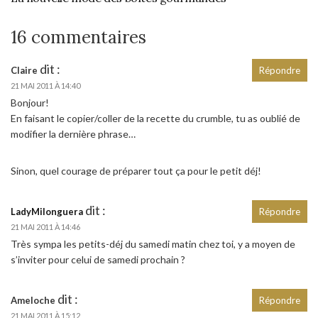
16 commentaires
dit :
Claire
Répondre
21 MAI 2011 À 14:40
Bonjour!
En faisant le copier/coller de la recette du crumble, tu as oublié de
modifier la dernière phrase…
Sinon, quel courage de préparer tout ça pour le petit déj!
dit :
LadyMilonguera
Répondre
21 MAI 2011 À 14:46
Très sympa les petits-déj du samedi matin chez toi, y a moyen de
s’inviter pour celui de samedi prochain ?
dit :
Ameloche
Répondre
21 MAI 2011 À 15:12