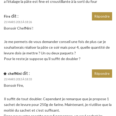
a l’étalage la pâte est fine et croustillante à la sorti du four
dit :
Fire
Répondre
21 MARS 2013 À 18:26
Bonsoir ChefNini !
Je me permets de vous demander conseil une fois de plus car je
souhaiterais réaliser la pâte ce soir mais pour 4, quelle quantité de
levure dois-je mettre ? Un ou deux paquets ?
Pour le reste je suppose qu’il suffit de doubler ?
dit :
chefNini
Répondre
21 MARS 2013 À 18:33
Bonsoir Fire,
Il suffit de tout doubler. Cependant je remarque que je propose 1
sachet de levure pour 250g de farine. Maintenant, je n’utilise que la
moitié du sachet et c’est suffisant.
Donc pour votre recette pour 4 personnes, un seul sachet ira.