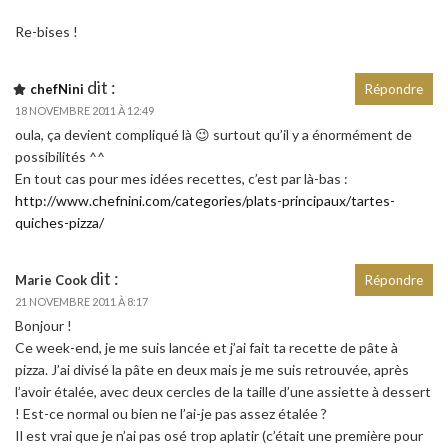
Re-bises !
dit :
chefNini
Répondre
18 NOVEMBRE 2011 À 12:49
oula, ça devient compliqué là 😉 surtout qu’il y a énormément de
possibilités ^^
En tout cas pour mes idées recettes, c’est par là-bas :
http://www.chefnini.com/categories/plats-principaux/tartes-
quiches-pizza/
dit :
Marie Cook
Répondre
21 NOVEMBRE 2011 À 8:17
Bonjour !
Ce week-end, je me suis lancée et j’ai fait ta recette de pâte à
pizza. J’ai divisé la pâte en deux mais je me suis retrouvée, après
l’avoir étalée, avec deux cercles de la taille d’une assiette à dessert
! Est-ce normal ou bien ne l’ai-je pas assez étalée ?
Il est vrai que je n’ai pas osé trop aplatir (c’était une première pour