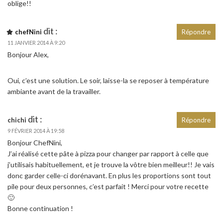
oblige!!
dit :
chefNini
Répondre
11 JANVIER 2014 À 9:20
Bonjour Alex,
Oui, c’est une solution. Le soir, laisse-la se reposer à température
ambiante avant de la travailler.
dit :
chichi
Répondre
9 FÉVRIER 2014 À 19:58
Bonjour ChefNini,
J’ai réalisé cette pâte à pizza pour changer par rapport à celle que
j’utilisais habituellement, et je trouve la vôtre bien meilleur!! Je vais
donc garder celle-ci dorénavant. En plus les proportions sont tout
pile pour deux personnes, c’est parfait ! Merci pour votre recette
🙂
Bonne continuation !