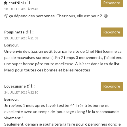
dit :
chefNini
Répondre
10 JUILLET 2013 À 19:43
🙂 ça dépend des personnes. Chez nous, elle est pour 2. 😉
dit :
Poupinette
Répondre
23 JUILLET 2013 À 21:58
Bonjour,
Une envie de pizza, un petit tour par le site de Chef Nini (comme ça
pas de mauvaises surprises). En 2 temps 3 mouvements, j’ai obtenu
une super bonne pâte toute moelleuse. A laisser dans la to do list.
Merci pour toutes ces bonnes et belles recettes
dit :
Lovecuisine
Répondre
24 JUILLET 2013 À 22:10
Bonjour,
Je reviens 1 mois après l’avoir testée ^^ Très très bonne et
excellente avec un temps de ‘poussage » long !Je la recommande
vivement !
Seulement, demain je souhaiterai la faire pour 6 personnes donc je