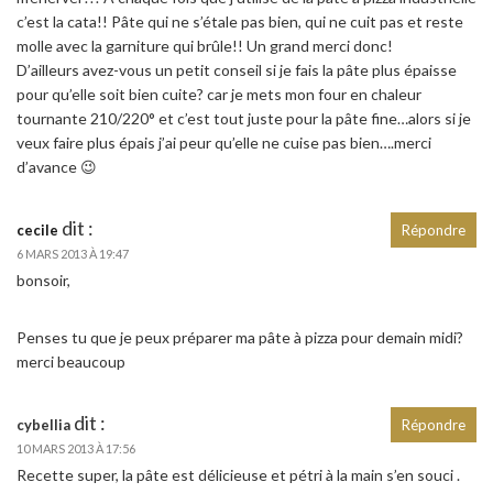
c’est la cata!! Pâte qui ne s’étale pas bien, qui ne cuit pas et reste
molle avec la garniture qui brûle!! Un grand merci donc!
D’ailleurs avez-vous un petit conseil si je fais la pâte plus épaisse
pour qu’elle soit bien cuite? car je mets mon four en chaleur
tournante 210/220° et c’est tout juste pour la pâte fine…alors si je
veux faire plus épais j’ai peur qu’elle ne cuise pas bien….merci
d’avance 😉
dit :
cecile
Répondre
6 MARS 2013 À 19:47
bonsoir,
Penses tu que je peux préparer ma pâte à pizza pour demain midi?
merci beaucoup
dit :
cybellia
Répondre
10 MARS 2013 À 17:56
Recette super, la pâte est délicieuse et pétri à la main s’en souci .