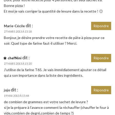
Bonne pizza !
Et moi je vais corriger la quantité de levure dans la recette ! 🙂
dit :
Marie-Cécile
Répondre
27 MARS 2013 À 15:18
Bonjour, je désire prendre votre recette de pâte à pizza pour ce
soir. Quel type de farine faut-il utiliser ? Merci.
dit :
chefNini
Répondre
27 MARS 2013 À 15:20
J’utilise de la farine T65. Je vais immédiatement ajouter ce détail
qui a son importance dans la liste des ingrédients.
dit :
jojo
Répondre
19 MAI 2013 À 15:44
de combien de grammes est votre sachet de levure ?
si je la prépare à l’avance comment la réchauffer (chauffer le four à
vide,combien de degré,combien de temps ?)