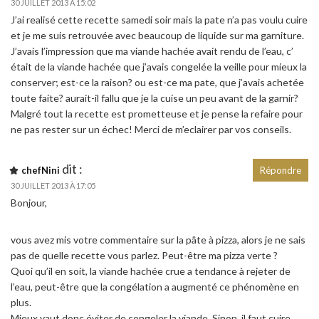
30 JUILLET 2013 À 15:02
J’ai realisé cette recette samedi soir mais la pate n’a pas voulu cuire
et je me suis retrouvée avec beaucoup de liquide sur ma garniture.
J’avais l’impression que ma viande hachée avait rendu de l’eau, c’
était de la viande hachée que j’avais congelée la veille pour mieux la
conserver; est-ce la raison? ou est-ce ma pate, que j’avais achetée
toute faite? aurait-il fallu que je la cuise un peu avant de la garnir?
Malgré tout la recette est prometteuse et je pense la refaire pour
ne pas rester sur un échec! Merci de m’eclairer par vos conseils.
dit :
chefNini
Répondre
30 JUILLET 2013 À 17:05
Bonjour,
vous avez mis votre commentaire sur la pâte à pizza, alors je ne sais
pas de quelle recette vous parlez. Peut-être ma pizza verte ?
Quoi qu’il en soit, la viande hachée crue a tendance à rejeter de
l’eau, peut-être que la congélation a augmenté ce phénomène en
plus.
Mieux vaut donc éviter de congeler la viande. Sinon, il faut cuire