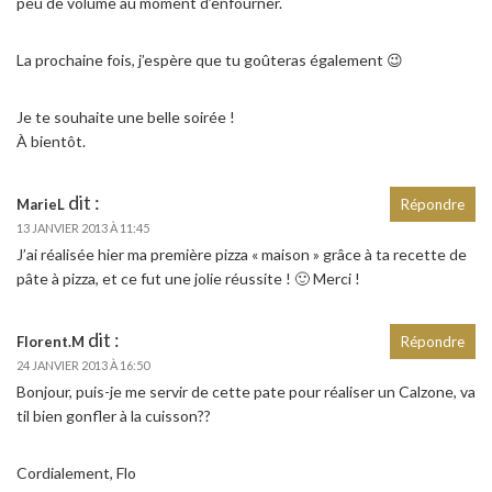
peu de volume au moment d’enfourner.
La prochaine fois, j’espère que tu goûteras également 😉
Je te souhaite une belle soirée !
À bientôt.
dit :
MarieL
Répondre
13 JANVIER 2013 À 11:45
J’ai réalisée hier ma première pizza « maison » grâce à ta recette de
pâte à pizza, et ce fut une jolie réussite ! 🙂 Merci !
dit :
Florent.M
Répondre
24 JANVIER 2013 À 16:50
Bonjour, puis-je me servir de cette pate pour réaliser un Calzone, va
til bien gonfler à la cuisson??
Cordialement, Flo