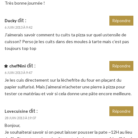
Très bonne journée !
dit :
Ducky
Répondre
6 JUIN 2013 À 9:42
J’aimerais savoir comment tu cuits ta pizza sur quel ustensile de
cuisson? Perso je les cuits dans des moules à tarte mais c’est pas
toujours top top
dit :
chefNini
Répondre
6 JUIN 2013 À 9:47
Je les cuis directement sur la lèchefrite du four en plaçant du
papier sulfurisé. Mais j’aimerai m’acheter une pierre à pizza pour
tester ce matériau et voir si cela donne une pâte encore meilleure.
dit :
Lovecuisine
Répondre
28 JUIN 2013 À 19:07
Bonjour,
Je souhaiterai savoir si on peut laisser pousser la pate ~12H au lieu