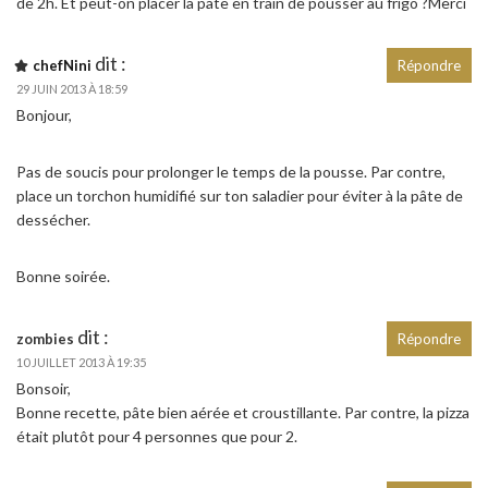
de 2h. Et peut-on placer la pâte en train de pousser au frigo ?Merci
dit :
chefNini
Répondre
29 JUIN 2013 À 18:59
Bonjour,
Pas de soucis pour prolonger le temps de la pousse. Par contre,
place un torchon humidifié sur ton saladier pour éviter à la pâte de
dessécher.
Bonne soirée.
dit :
zombies
Répondre
10 JUILLET 2013 À 19:35
Bonsoir,
Bonne recette, pâte bien aérée et croustillante. Par contre, la pizza
était plutôt pour 4 personnes que pour 2.