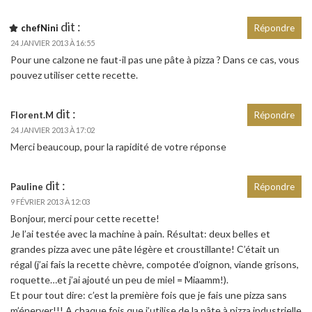
dit :
chefNini
Répondre
24 JANVIER 2013 À 16:55
Pour une calzone ne faut-il pas une pâte à pizza ? Dans ce cas, vous
pouvez utiliser cette recette.
dit :
Florent.M
Répondre
24 JANVIER 2013 À 17:02
Merci beaucoup, pour la rapidité de votre réponse
dit :
Pauline
Répondre
9 FÉVRIER 2013 À 12:03
Bonjour, merci pour cette recette!
Je l’ai testée avec la machine à pain. Résultat: deux belles et
grandes pizza avec une pâte légère et croustillante! C’était un
régal (j’ai fais la recette chèvre, compotée d’oignon, viande grisons,
roquette…et j’ai ajouté un peu de miel = Miaamm!).
Et pour tout dire: c’est la première fois que je fais une pizza sans
m’énerver!!! A chaque fois que j’utilise de la pâte à pizza industrielle