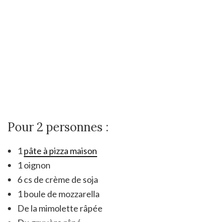
Pour 2 personnes :
1
pâte à pizza maison
1 oignon
6 cs de crème de soja
1 boule de mozzarella
De la mimolette râpée