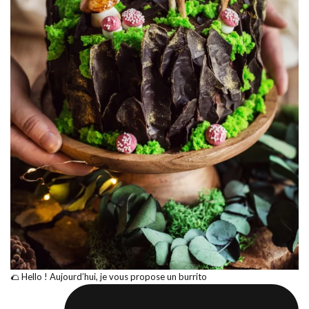
🌮 Hello ! Aujourd’hui, je vous propose un burrito