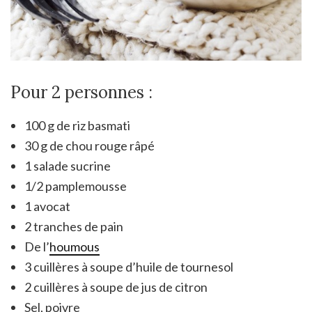
Pour 2 personnes :
100 g de riz basmati
30 g de chou rouge râpé
1 salade sucrine
1/2 pamplemousse
1 avocat
2 tranches de pain
De l’
houmous
3 cuillères à soupe d’huile de tournesol
2 cuillères à soupe de jus de citron
Sel, poivre