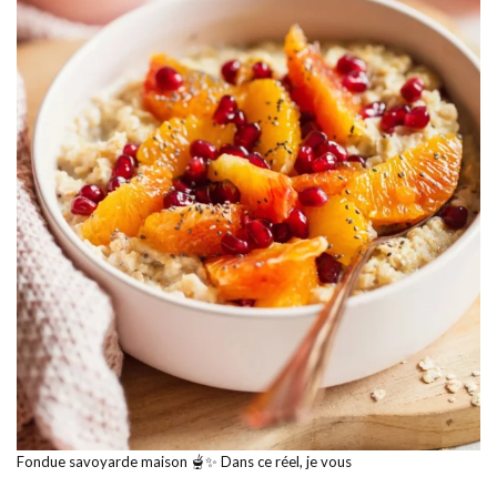
Fondue savoyarde maison 🫕✨ Dans ce réel, je vous