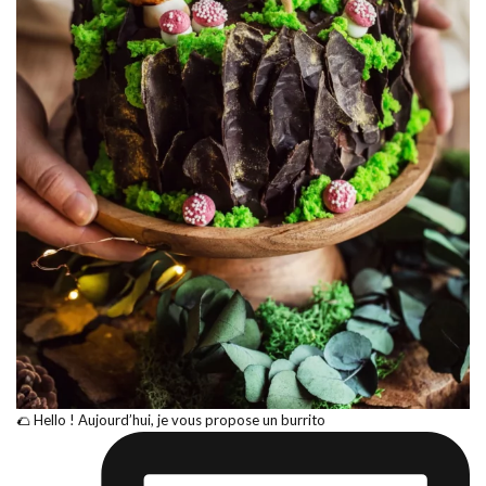
🌮 Hello ! Aujourd’hui, je vous propose un burrito