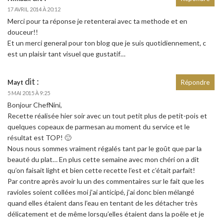
17 AVRIL 2014 À 20:12
Merci pour ta réponse je retenterai avec ta methode et en
douceur!!
Et un merci general pour ton blog que je suis quotidiennement, c
est un plaisir tant visuel que gustatif…
dit :
Mayt
Répondre
5 MAI 2015 À 9:25
Bonjour ChefNini,
Recette réalisée hier soir avec un tout petit plus de petit-pois et
quelques copeaux de parmesan au moment du service et le
résultat est TOP! 🙂
Nous nous sommes vraiment régalés tant par le goût que par la
beauté du plat… En plus cette semaine avec mon chéri on a dit
qu’on faisait light et bien cette recette l’est et c’était parfait!
Par contre après avoir lu un des commentaires sur le fait que les
ravioles soient collées moi j’ai anticipé, j’ai donc bien mélangé
quand elles étaient dans l’eau en tentant de les détacher très
délicatement et de même lorsqu’elles étaient dans la poêle et je