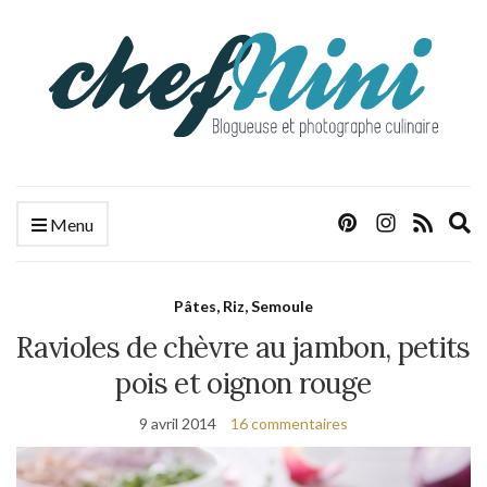
E
Menu
s
f
Pâtes, Riz, Semoule
Ravioles de chèvre au jambon, petits
pois et oignon rouge
9 avril 2014
16 commentaires