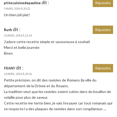
dit :
ptitecuisinedepauline
Répondre
9 AVRIL 2014 À 20:21
Un bien joli plat!
dit :
Ruth
Répondre
10 AVRIL 2014 À 12:14
J’adore cette recette simple et savoureuse à souhait
Merci et belle journée
Bises
dit :
FRANY
Répondre
10 AVRIL 2014 À 20:56
Petite précision, on dit des ravioles de Romans (la ville du
département de la Drôme et du Royans.
La tradition veut que les ravioles soient cuites dans du bouillon de
volaille pour plus de saveur.
Cette recette me tente bien, je vais l’essayer car tout romanais qui
se respecte l a des plaques de ravioles dans son congélateur…..