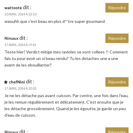
dit :
wattoote
Répondre
10 AVRIL 2014 À 22:10
waouhh que c’est beau en plus d^’tre super gourmand
dit :
Nimaux
Répondre
17 AVRIL 2014 À 19:41
Teste hier! Verdict mitige mes ravioles se sont collees !! Comment
fais tu pour avoir un si beau rendu? Tu les detaches une a une
avant de les ebouillanter?
dit :
chefNini
Répondre
17 AVRIL 2014 À 20:03
Je ne les détache pas avant cuisson. Par contre, une fois dans l’eau,
je les remue régulièrement et délicatement. C’est ensuite que je
les détache grossièrement. Quand je les égoutte, je garde un peu
d’eau de cuisson.
dit :
Nimaux
Répondre