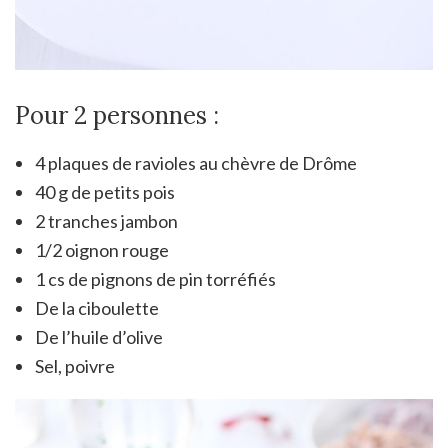
Pour 2 personnes :
4 plaques de ravioles au chèvre de Drôme
40 g de petits pois
2 tranches jambon
1/2 oignon rouge
1 cs de pignons de pin torréfiés
De la ciboulette
De l’huile d’olive
Sel, poivre