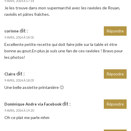
9 AVRIL 2014 À 17:14
Je les trouve dans mon supermarché avec les ravioles de Royan,
raviolis et pâtes fraîches.
dit :
corinne
Répondre
9 AVRIL 2014 À 18:01
Excellente petite recette qui doit faire jolie sur la table et étre
bonne au gout.En plus je suis une fan de ces ravioles ! Bravo pour
les photos!
dit :
Claire
Répondre
9 AVRIL 2014 À 18:05
Une belle assiette printanière 🙂
dit :
Dominique Andre via Facebook
Répondre
9 AVRIL 2014 À 19:20
Oh ce plat me parle mhm