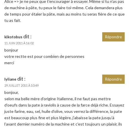
Alice => je ne peux que t’encourager à essayer. Même si tu n’as pas
de machine à pâte, tu peux le faire toi-même. Cela demandera plus
de temps pour étaler la pâte, mais au moins tu seras fière de ce que
tu as fait.
dit :
kikotobus
Répondre
11 JUIN 2011 À 16:02
bonjour
votre rectte est pour combien de personnes
merci
dit :
lyliane
Répondre
29 JUILLET 2011 À 10:49
bonjour,
selon ma belle mère d’origine Italienne, il ne faut pas mettre
d’oeufs dans la pate à raviolis à cause de la farce déjà riche. Essayez
juste farine, eau, sel, huile d’olive, vous verrez la différence, la pate
est beaucoup plus fine et plus légère, j’abaisse la pate jusqu’à
l’avant dernier numéro de la machine et c’est toujours un plaisir, ils