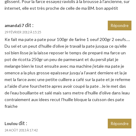
glissent. Pour la farce essayez raviolis à la brousse à l’ancienne, sur
internet, elle est très proche de celle de ma BM. bon appétit
dit :
amanda57
Répondre
29 FÉVRIER 2012 À 15:25
Ke fait ma pate a pate pour 100gr de farine 1 oeuf 200gr 2 oeufs….
Du sel et un peut d’huille d’olive je travail la pate jusqua ce qu’elle
soi bien lisse je la laisse reposer le temps de preparé ma farce un
pot de ricotta 250gr un peu de parmesant et du persil plat je
melange bien le tout ensuite avec ma machine j’etale ma pate je
omence a la plus grosse epaisseur jusqu’a l’avant derniere et la je
met la farce avec une petite cuillere a café sur la pate et je referme
a l’aide d’une fourchette apres avoir coupé la pate . Je le met das
de l’eau bouillante et salé mais sans metre d’huille d’olive dans leau
contraiement aux idees recut l’huille bloque la cuisson des pate
fraiche
dit :
Loulou
Répondre
24 AOÛT 2013 À 17:42