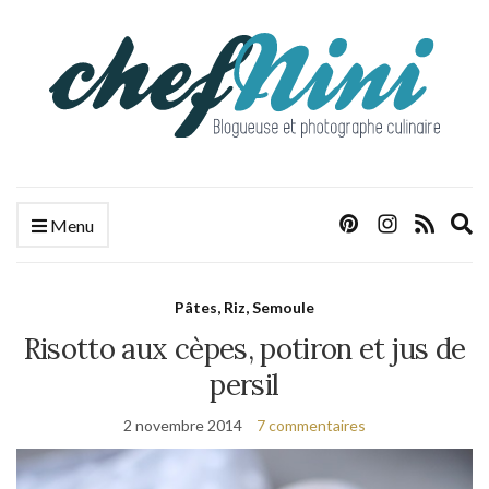
E
Menu
s
f
Pâtes, Riz, Semoule
Risotto aux cèpes, potiron et jus de
persil
2 novembre 2014
7 commentaires