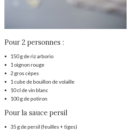
Pour 2 personnes :
150 g de riz arborio
1 oignon rouge
2 gros cèpes
1 cube de bouillon de volaille
10 cl de vin blanc
100 g de potiron
Pour la sauce persil
35 g de persil (feuilles + tiges)