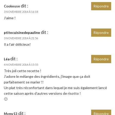
dit :
Cookeuse
Répondre
3 NOVEMBRE 2014 À 16:18
J’aime !
dit :
ptitecuisinedepauline
Répondre
3 NOVEMBRE 2014 À 21:56
Il a l’air délicieux!
dit :
Léa
Répondre
4 NOVEMBRE 2014 À 15:55
Très joli cette recette !
J’adore le mélange des ingrédients, j’image que ça doit
parfaitement se marier !!
Un plat très réconfortant dans lequel je me suis également lancé
cette saison après d’autres versions de risotto !
🙂
dit :
Mymy13
Répondre