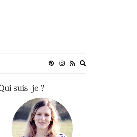
Expand
search
form
Qui suis-je ?