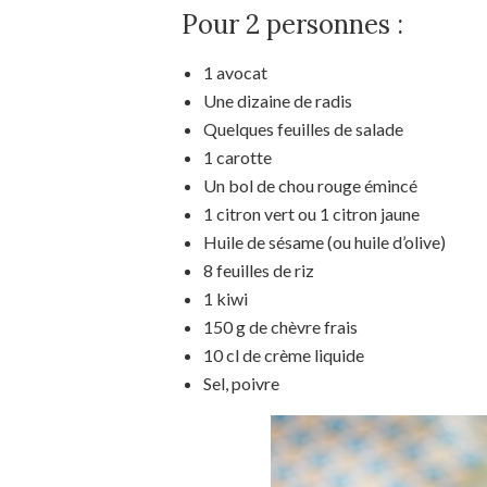
Pour 2 personnes :
1 avocat
Une dizaine de radis
Quelques feuilles de salade
1 carotte
Un bol de chou rouge émincé
1 citron vert ou 1 citron jaune
Huile de sésame (ou huile d’olive)
8 feuilles de riz
1 kiwi
150 g de chèvre frais
10 cl de crème liquide
Sel, poivre