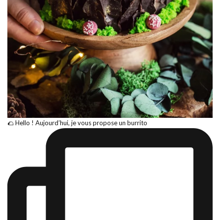
🌮 Hello ! Aujourd’hui, je vous propose un burrito