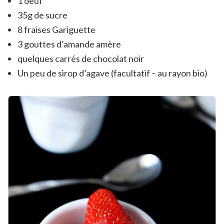
1 oeuf
35g de sucre
8 fraises Gariguette
3 gouttes d’amande amère
quelques carrés de chocolat noir
Un peu de sirop d’agave (facultatif – au rayon bio)