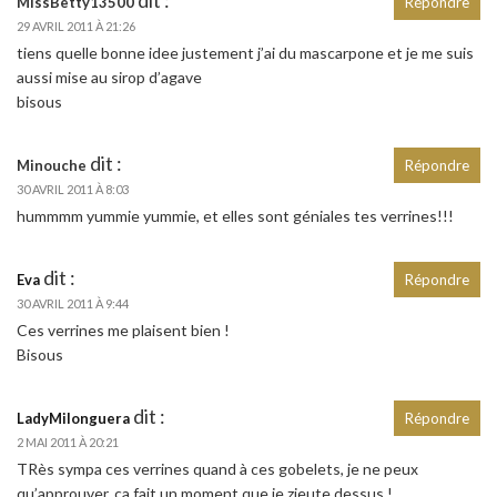
dit :
MissBetty13500
Répondre
29 AVRIL 2011 À 21:26
tiens quelle bonne idee justement j’ai du mascarpone et je me suis
aussi mise au sirop d’agave
bisous
dit :
Minouche
Répondre
30 AVRIL 2011 À 8:03
hummmm yummie yummie, et elles sont géniales tes verrines!!!
dit :
Eva
Répondre
30 AVRIL 2011 À 9:44
Ces verrines me plaisent bien !
Bisous
dit :
LadyMilonguera
Répondre
2 MAI 2011 À 20:21
TRès sympa ces verrines quand à ces gobelets, je ne peux
qu’approuver, ça fait un moment que je zieute dessus !