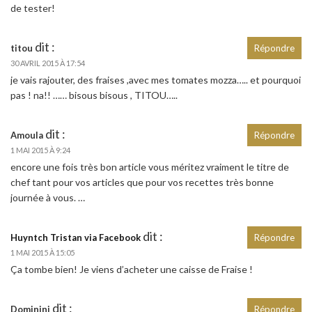
de tester!
dit :
titou
Répondre
30 AVRIL 2015 À 17:54
je vais rajouter, des fraises ,avec mes tomates mozza….. et pourquoi
pas ! na!! …… bisous bisous , TITOU…..
dit :
Amoula
Répondre
1 MAI 2015 À 9:24
encore une fois très bon article vous méritez vraiment le titre de
chef tant pour vos articles que pour vos recettes très bonne
journée à vous. …
dit :
Huyntch Tristan via Facebook
Répondre
1 MAI 2015 À 15:05
Ça tombe bien! Je viens d’acheter une caisse de Fraise !
dit :
Dominini
Répondre