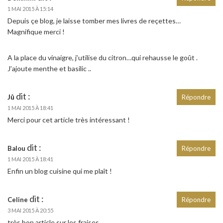
1 MAI 2015 À 15:14
Depuis çe blog, je laisse tomber mes livres de reçettes…
Magnifique merci !
A la place du vinaigre, j’utilise du citron…qui rehausse le goût .
J’ajoute menthe et basilic ..
dit :
Jû
Répondre
1 MAI 2015 À 18:41
Merci pour cet article très intéressant !
dit :
Balou
Répondre
1 MAI 2015 À 18:41
Enfin un blog cuisine qui me plaît !
dit :
Celine
Répondre
3 MAI 2015 À 20:55
très bon article sur les fraises