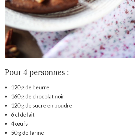
Pour 4 personnes :
120 g de beurre
160 g de chocolat noir
120 g de sucre en poudre
6 cl de lait
4 œufs
50 g de farine