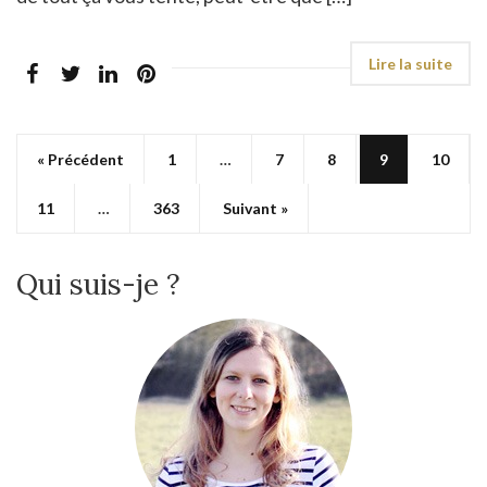
« Précédent
1
…
7
8
9
10
11
…
363
Suivant »
Qui suis-je ?