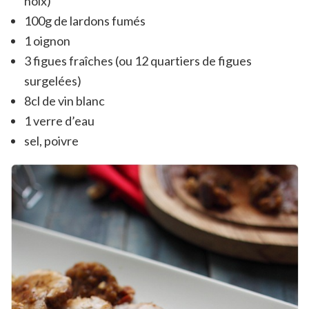
noix)
100g de lardons fumés
1 oignon
3 figues fraîches (ou 12 quartiers de figues
surgelées)
8cl de vin blanc
1 verre d’eau
sel, poivre