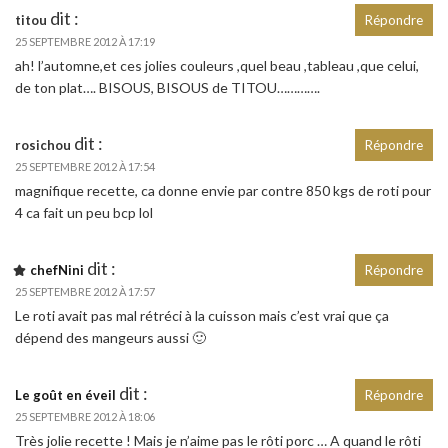
dit :
titou
Répondre
25 SEPTEMBRE 2012 À 17:19
ah! l’automne,et ces jolies couleurs ,quel beau ,tableau ,que celui,
de ton plat…. BISOUS, BISOUS de TITOU………….
dit :
rosichou
Répondre
25 SEPTEMBRE 2012 À 17:54
magnifique recette, ca donne envie par contre 850 kgs de roti pour
4 ca fait un peu bcp lol
dit :
chefNini
Répondre
25 SEPTEMBRE 2012 À 17:57
Le roti avait pas mal rétréci à la cuisson mais c’est vrai que ça
dépend des mangeurs aussi 🙂
dit :
Le goût en éveil
Répondre
25 SEPTEMBRE 2012 À 18:06
Très jolie recette ! Mais je n’aime pas le rôti porc … A quand le rôti