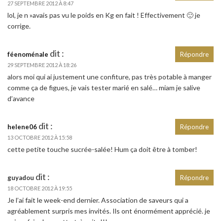
27 SEPTEMBRE 2012 À 8:47
lol, je n »avais pas vu le poids en Kg en fait ! Effectivement 🙂 je
corrige.
dit :
féenoménale
Répondre
29 SEPTEMBRE 2012 À 18:26
alors moi qui ai justement une confiture, pas très potable à manger
comme ça de figues, je vais tester marié en salé… miam je salive
d’avance
dit :
helene06
Répondre
13 OCTOBRE 2012 À 15:58
cette petite touche sucrée-salée! Hum ça doit être à tomber!
dit :
guyadou
Répondre
18 OCTOBRE 2012 À 19:55
Je l’ai fait le week-end dernier. Association de saveurs qui a
agréablement surpris mes invités. Ils ont énormément apprécié. je