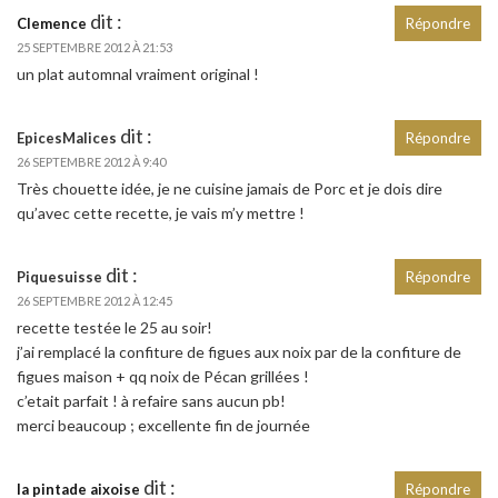
dit :
Clemence
Répondre
25 SEPTEMBRE 2012 À 21:53
un plat automnal vraiment original !
dit :
EpicesMalices
Répondre
26 SEPTEMBRE 2012 À 9:40
Très chouette idée, je ne cuisine jamais de Porc et je dois dire
qu’avec cette recette, je vais m’y mettre !
dit :
Piquesuisse
Répondre
26 SEPTEMBRE 2012 À 12:45
recette testée le 25 au soir!
j’ai remplacé la confiture de figues aux noix par de la confiture de
figues maison + qq noix de Pécan grillées !
c’etait parfait ! à refaire sans aucun pb!
merci beaucoup ; excellente fin de journée
dit :
la pintade aixoise
Répondre