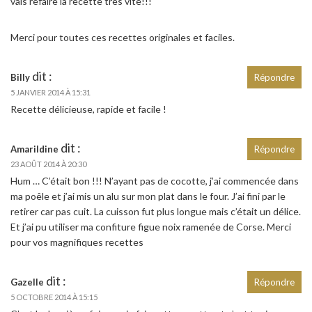
vais refaire la recette très vite!!!
Merci pour toutes ces recettes originales et faciles.
dit :
Billy
Répondre
5 JANVIER 2014 À 15:31
Recette délicieuse, rapide et facile !
dit :
Amarildine
Répondre
23 AOÛT 2014 À 20:30
Hum … C’était bon !!! N’ayant pas de cocotte, j’ai commencée dans
ma poêle et j’ai mis un alu sur mon plat dans le four. J’ai fini par le
retirer car pas cuit. La cuisson fut plus longue mais c’était un délice.
Et j’ai pu utiliser ma confiture figue noix ramenée de Corse. Merci
pour vos magnifiques recettes
dit :
Gazelle
Répondre
5 OCTOBRE 2014 À 15:15