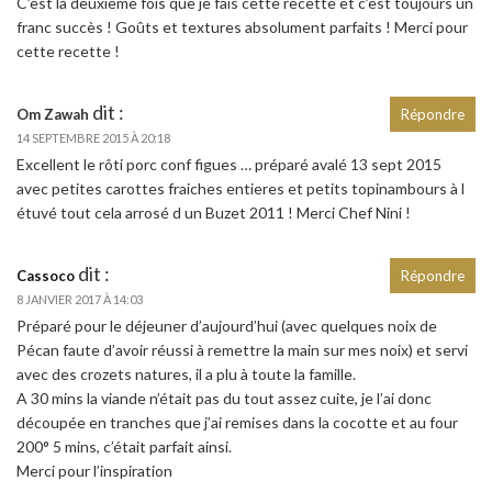
C’est la deuxième fois que je fais cette recette et c’est toujours un
franc succès ! Goûts et textures absolument parfaits ! Merci pour
cette recette !
dit :
Om Zawah
Répondre
14 SEPTEMBRE 2015 À 20:18
Excellent le rôti porc conf figues … préparé avalé 13 sept 2015
avec petites carottes fraiches entieres et petits topinambours à l
étuvé tout cela arrosé d un Buzet 2011 ! Merci Chef Nini !
dit :
Cassoco
Répondre
8 JANVIER 2017 À 14:03
Préparé pour le déjeuner d’aujourd’hui (avec quelques noix de
Pécan faute d’avoir réussi à remettre la main sur mes noix) et servi
avec des crozets natures, il a plu à toute la famille.
A 30 mins la viande n’était pas du tout assez cuite, je l’ai donc
découpée en tranches que j’ai remises dans la cocotte et au four
200° 5 mins, c’était parfait ainsi.
Merci pour l’inspiration