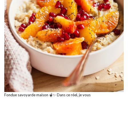
Fondue savoyarde maison 🫕✨ Dans ce réel, je vous