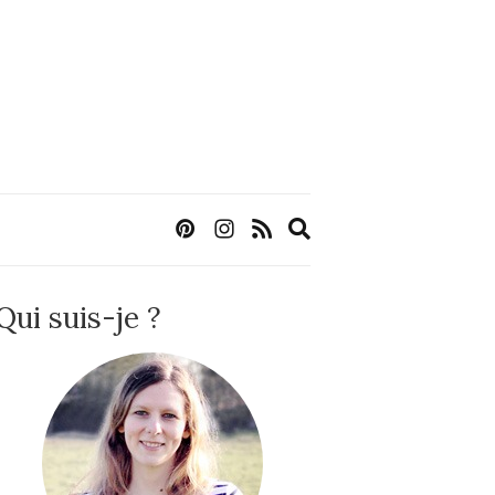
Expand
search
form
Qui suis-je ?