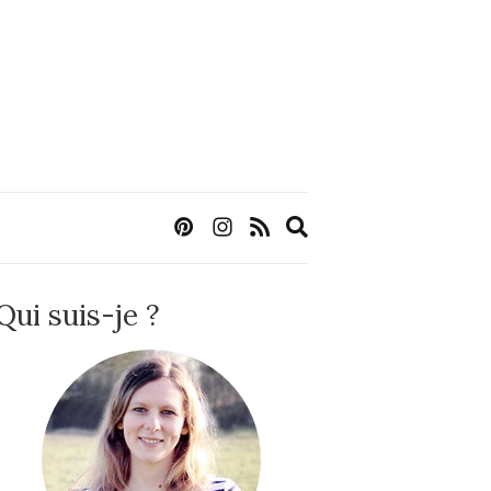
Expand
search
form
Qui suis-je ?