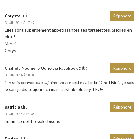
dit :
Chrystel
Répondre
3 JUIN 2014 À 17:47
Elles sont superbement appétissantes tes tartelettes. Si jolies en
plus !
Merci
Chrys
dit :
Chahida Noumero Ouno via Facebook
Répondre
3 JUIN 2014 À 18:34
j’en suis convaincue … j’aime vos recettes a l’infini Chef Nini …je sais
je sais je dis toujours ca mais c’est absolutely TRUE
dit :
patricia
Répondre
3 JUIN 2014 À 21:06
humm ce petit régale, bisous
dit :
Dorine
Répondre