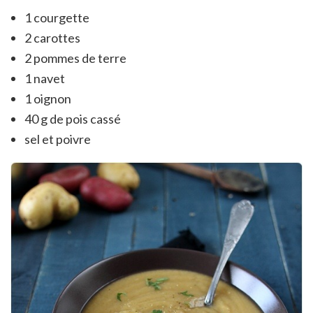
1 courgette
2 carottes
2 pommes de terre
1 navet
1 oignon
40 g de pois cassé
sel et poivre