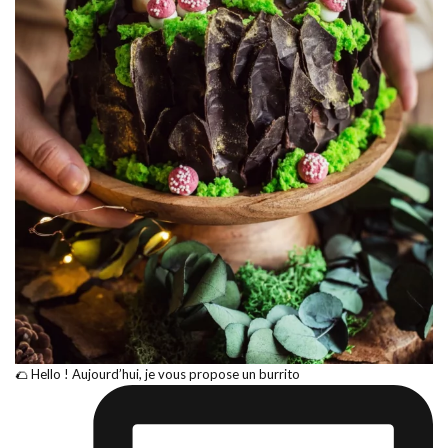
🌮 Hello ! Aujourd’hui, je vous propose un burrito