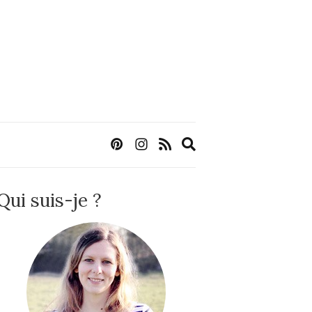
Expand
search
form
Qui suis-je ?