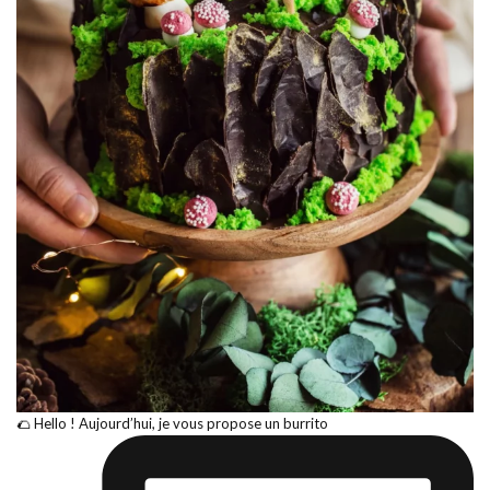
🌮 Hello ! Aujourd’hui, je vous propose un burrito