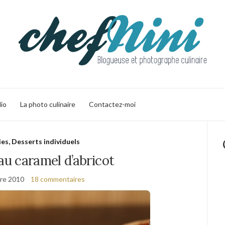
lio
La photo culinaire
Contactez-moi
ies, Desserts individuels
u caramel d’abricot
re 2010
18 commentaires