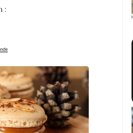
 :
ande