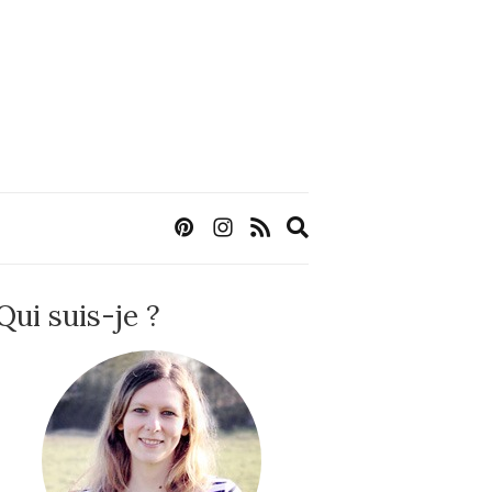
Expand
search
form
Qui suis-je ?