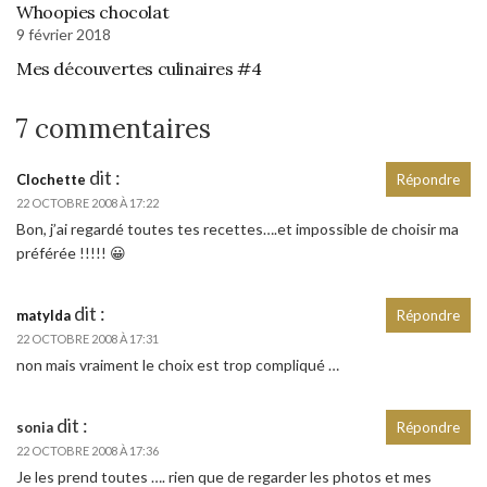
Whoopies chocolat
9 février 2018
Mes découvertes culinaires #4
7 commentaires
dit :
Clochette
Répondre
22 OCTOBRE 2008 À 17:22
Bon, j’ai regardé toutes tes recettes….et impossible de choisir ma
préférée !!!!! 😀
dit :
matylda
Répondre
22 OCTOBRE 2008 À 17:31
non mais vraiment le choix est trop compliqué …
dit :
sonia
Répondre
22 OCTOBRE 2008 À 17:36
Je les prend toutes …. rien que de regarder les photos et mes