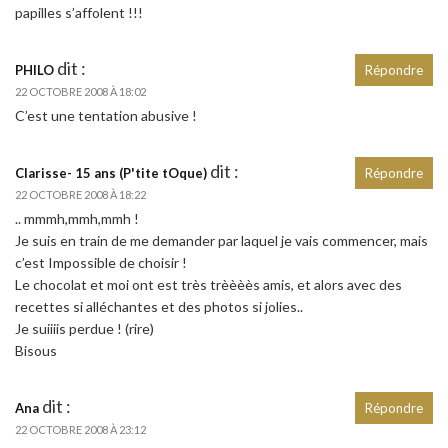
papilles s’affolent !!!
dit :
PHILO
Répondre
22 OCTOBRE 2008 À 18:02
C’est une tentation abusive !
dit :
Clarisse- 15 ans (P'tite tOque)
Répondre
22 OCTOBRE 2008 À 18:22
.. mmmh,mmh,mmh !
Je suis en train de me demander par laquel je vais commencer, mais
c’est Impossible de choisir !
Le chocolat et moi ont est très trèèèès amis, et alors avec des
recettes si alléchantes et des photos si jolies..
Je suiiiis perdue ! (rire)
Bisous
dit :
Ana
Répondre
22 OCTOBRE 2008 À 23:12