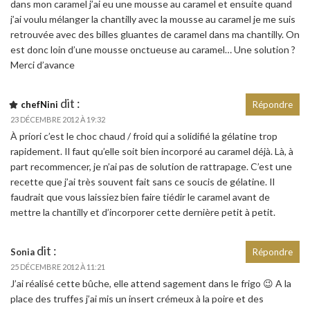
dans mon caramel j’ai eu une mousse au caramel et ensuite quand
j’ai voulu mélanger la chantilly avec la mousse au caramel je me suis
retrouvée avec des billes gluantes de caramel dans ma chantilly. On
est donc loin d’une mousse onctueuse au caramel… Une solution ?
Merci d’avance
dit :
chefNini
Répondre
23 DÉCEMBRE 2012 À 19:32
À priori c’est le choc chaud / froid qui a solidifié la gélatine trop
rapidement. Il faut qu’elle soit bien incorporé au caramel déjà. Là, à
part recommencer, je n’ai pas de solution de rattrapage. C’est une
recette que j’ai très souvent fait sans ce soucis de gélatine. Il
faudrait que vous laissiez bien faire tiédir le caramel avant de
mettre la chantilly et d’incorporer cette dernière petit à petit.
dit :
Sonia
Répondre
25 DÉCEMBRE 2012 À 11:21
J’ai réalisé cette bûche, elle attend sagement dans le frigo 😉 A la
place des truffes j’ai mis un insert crémeux à la poire et des