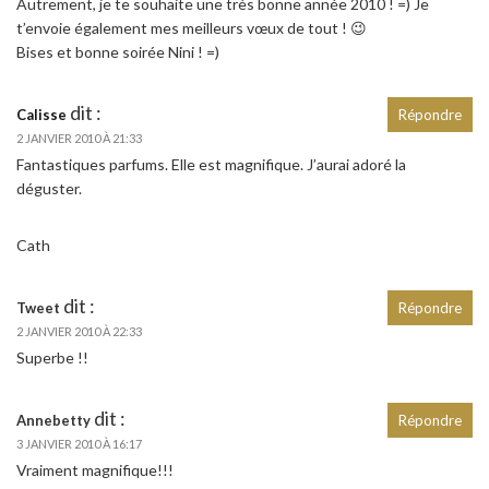
Autrement, je te souhaite une très bonne année 2010 ! =) Je
t’envoie également mes meilleurs vœux de tout ! 😉
Bises et bonne soirée Nini ! =)
dit :
Calisse
Répondre
2 JANVIER 2010 À 21:33
Fantastiques parfums. Elle est magnifique. J’aurai adoré la
déguster.
Cath
dit :
Tweet
Répondre
2 JANVIER 2010 À 22:33
Superbe !!
dit :
Annebetty
Répondre
3 JANVIER 2010 À 16:17
Vraiment magnifique!!!