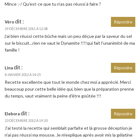
Mince :-/ Qu’est-ce que tu n’as pas réussi à faire ?
dit :
Véro
Répondre
29 DÉCEMBRE 2011 À 12:08
j’ai bien réussi cette bûche mais un peu déçue par la saveur du sel
sur le biscuit…rien ne vaut le Dynamite !!!!qui fait l’unanimité de ma
famille !
dit :
Lina
Répondre
8 JANVIER 2012 À 14:25
Recette excellente que tout le monde chez moi a apprécié. Merci
beaucoup pour cette belle idée qui, bien que la préparation prenne
du temps, vaut vraiment la peine d’être goûtée !!!
dit :
Elebora
Répondre
23 DÉCEMBRE 2012 À 19:20
J’ai testé la recette qui semblait parfaite et là grosse déception je
n’ai pas réussi ma mousse. Je m’explique après avoir mis la gélatine