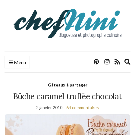
E
Menu
s
f
Gâteaux à partager
Bûche caramel truffée chocolat
2 janvier 2010
64 commentaires