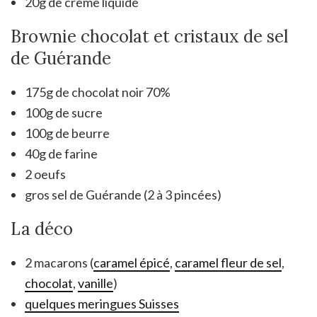
20g de crème liquide
Brownie chocolat et cristaux de sel
de Guérande
175g de chocolat noir 70%
100g de sucre
100g de beurre
40g de farine
2 oeufs
gros sel de Guérande (2 à 3 pincées)
La déco
2 macarons (
caramel épicé
,
caramel fleur de sel
,
chocolat
,
vanille
)
quelques meringues Suisses