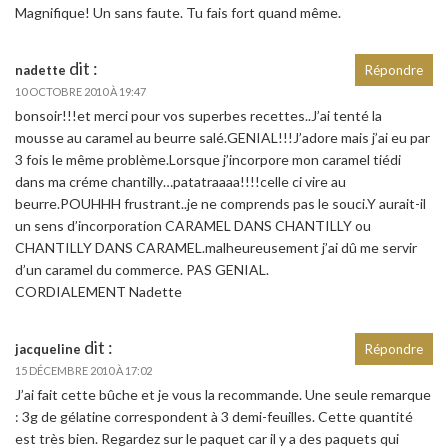
Magnifique! Un sans faute. Tu fais fort quand même.
dit :
nadette
Répondre
10 OCTOBRE 2010 À 19:47
bonsoir!!!et merci pour vos superbes recettes..J’ai tenté la
mousse au caramel au beurre salé.GENIAL!!!J’adore mais j’ai eu par
3 fois le même problème.Lorsque j’incorpore mon caramel tiédi
dans ma créme chantilly…patatraaaa!!!!celle ci vire au
beurre.POUHHH frustrant..je ne comprends pas le souci.Y aurait-il
un sens d’incorporation CARAMEL DANS CHANTILLY ou
CHANTILLY DANS CARAMEL.malheureusement j’ai dû me servir
d’un caramel du commerce. PAS GENIAL.
CORDIALEMENT Nadette
dit :
jacqueline
Répondre
15 DÉCEMBRE 2010 À 17:02
J’ai fait cette bûche et je vous la recommande. Une seule remarque
: 3g de gélatine correspondent à 3 demi-feuilles. Cette quantité
est très bien. Regardez sur le paquet car il y a des paquets qui