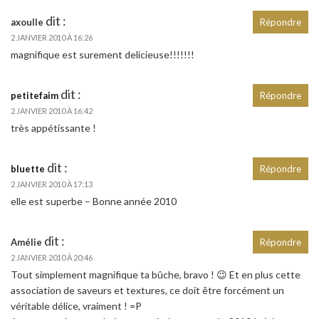
dit :
axoulle
Répondre
2 JANVIER 2010 À 16:26
magnifique est surement delicieuse!!!!!!!
dit :
petitefaim
Répondre
2 JANVIER 2010 À 16:42
très appétissante !
dit :
bluette
Répondre
2 JANVIER 2010 À 17:13
elle est superbe – Bonne année 2010
dit :
Amélie
Répondre
2 JANVIER 2010 À 20:46
Tout simplement magnifique ta bûche, bravo ! 😉 Et en plus cette
association de saveurs et textures, ce doit être forcément un
véritable délice, vraiment ! =P