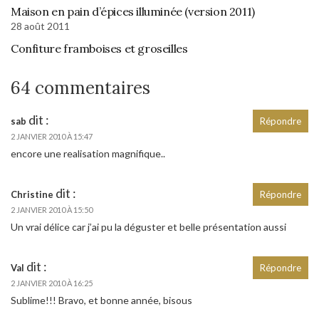
Maison en pain d’épices illuminée (version 2011)
28 août 2011
Confiture framboises et groseilles
64 commentaires
dit :
sab
Répondre
2 JANVIER 2010 À 15:47
encore une realisation magnifique..
dit :
Christine
Répondre
2 JANVIER 2010 À 15:50
Un vrai délice car j’ai pu la déguster et belle présentation aussi
dit :
Val
Répondre
2 JANVIER 2010 À 16:25
Sublime!!! Bravo, et bonne année, bisous