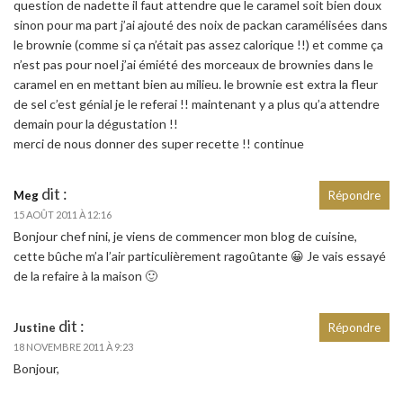
question de nadette il faut attendre que le caramel soit bien doux
sinon pour ma part j’ai ajouté des noix de packan caramélisées dans
le brownie (comme si ça n’était pas assez calorique !!) et comme ça
n’est pas pour noel j’ai émiété des morceaux de brownies dans le
caramel en en mettant bien au milieu. le brownie est extra la fleur
de sel c’est génial je le referai !! maintenant y a plus qu’a attendre
demain pour la dégustation !!
merci de nous donner des super recette !! continue
dit :
Meg
Répondre
15 AOÛT 2011 À 12:16
Bonjour chef nini, je viens de commencer mon blog de cuisine,
cette bûche m’a l’air particulièrement ragoûtante 😀 Je vais essayé
de la refaire à la maison 🙂
dit :
Justine
Répondre
18 NOVEMBRE 2011 À 9:23
Bonjour,