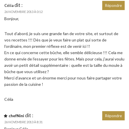
dit :
Céiia
Répondre
26 NOVEMBRE 2013 À 0:12
Bonjour,
Tout d’abord, je suis une grande fan de votre site, et surtout de
vos recettes !!! Dès que je veux faire un plat qui sorte de
l’ordinaire, mon premier réflexe est de venir ici !!
En ce qui concerne cette bûche, elle semble délicieuse !!! Cela me
donne envie de l’essayer pour les fêtes. Mais pour cela, j’aurai voulu
avoir un petit détail supplémentaire : quelle est la taille du moule à
bûche que vous utilisez ?
Merci d’avance et un énorme merci pour nous faire partager votre
passion de la cuisine !
Céiia
dit :
chefNini
Répondre
26 NOVEMBRE 2013 À 8:31
Bonjour Céiia,