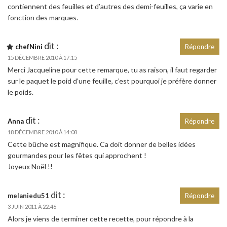
contiennent des feuilles et d’autres des demi-feuilles, ça varie en
fonction des marques.
dit :
chefNini
Répondre
15 DÉCEMBRE 2010 À 17:15
Merci Jacqueline pour cette remarque, tu as raison, il faut regarder
sur le paquet le poid d’une feuille, c’est pourquoi je préfère donner
le poids.
dit :
Anna
Répondre
18 DÉCEMBRE 2010 À 14:08
Cette bûche est magnifique. Ca doit donner de belles idées
gourmandes pour les fêtes qui approchent !
Joyeux Noël !!
dit :
melaniedu51
Répondre
3 JUIN 2011 À 22:46
Alors je viens de terminer cette recette, pour répondre à la