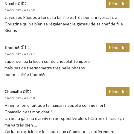
dit :
Nicole
Répondre
6 AVRIL 2012 À 17:50
Joyeuses Pâques à toi et ta famille et très bon anniversaire à
Christine qui va bien se régaler avec le gâteau de sa chef de fille.
Bisous
dit :
tinou66
Répondre
6 AVRIL 2012 À 19:07
super sympa la leçon sur du chocolat tempéré
mais pas de thermometre tres belle photos
bonne soirée tinou66
dit :
Chamallo
Répondre
6 AVRIL 2012 À 19:18
Virginie , on dirait que ta maman s’appelle comme moi !
Chamallo c’est mon chat !
Un beau gâteau d’anniv en perspective alors ! Citron et fraise ça
me va très bien …
J’ai lu ton article sur les couteaux céramiques , entièrement