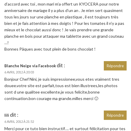
d’accord avec toi , mon mari m’a offert un KYOCERA pour notre
anniversaire de mariage il y a plus d’un an . Je m’en sert quasiment
tous les jours sur une planche en plastique , il est toujours très
bien et je fais attention à mes doigts ! Pour les tomates il n’y a pas
mieux et le chocolat aussi donc ! Je vais prendre une grande
planche en bois pour attaquer ma tablette avec un grand couteau
…!
Bonnes Pâques avec tout plein de bons chocolat !
dit :
Blanche Neige via Facebook
Répondre
6 AVRIL 2012 À 20:03
Bonjour Chef Nini, je suis impressionee,vous etes vraiment tres
douee.votre site est parfait,tous est bien illustrees,les photos
sont d une qualitee excellente.je vous felicite,bonne
continuation.bon courage ma grande.milles merci 🙂
dit :
lili
Répondre
6 AVRIL 2012 À 21:52
Merci pour ce tuto bien instructif…. et surtout félicitation pour tes