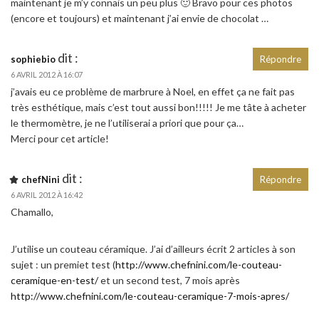
maintenant je m’y connais un peu plus 🙂 Bravo pour ces photos
(encore et toujours) et maintenant j’ai envie de chocolat …
dit :
sophiebio
Répondre
6 AVRIL 2012 À 16:07
j’avais eu ce problème de marbrure à Noel, en effet ça ne fait pas
très esthétique, mais c’est tout aussi bon!!!!! Je me tâte à acheter
le thermomètre, je ne l’utiliserai a priori que pour ça…
Merci pour cet article!
dit :
chefNini
Répondre
6 AVRIL 2012 À 16:42
Chamallo,
J’utilise un couteau céramique. J’ai d’ailleurs écrit 2 articles à son
sujet : un premiet test (
http://www.chefnini.com/le-couteau-
ceramique-en-test/
et un second test, 7 mois après
http://www.chefnini.com/le-couteau-ceramique-7-mois-apres/