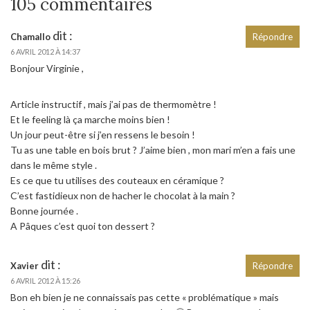
105 commentaires
dit :
Chamallo
Répondre
6 AVRIL 2012 À 14:37
Bonjour Virginie ,
Article instructif , mais j’ai pas de thermomètre !
Et le feeling là ça marche moins bien !
Un jour peut-être si j’en ressens le besoin !
Tu as une table en bois brut ? J’aime bien , mon mari m’en a fais une
dans le même style .
Es ce que tu utilises des couteaux en céramique ?
C’est fastidieux non de hacher le chocolat à la main ?
Bonne journée .
A Pâques c’est quoi ton dessert ?
dit :
Xavier
Répondre
6 AVRIL 2012 À 15:26
Bon eh bien je ne connaissais pas cette « problématique » mais