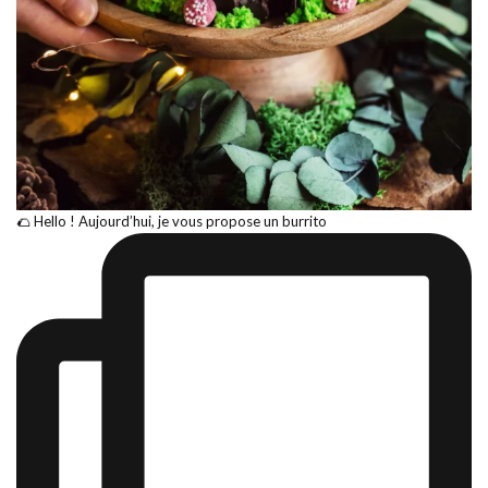
🌮 Hello ! Aujourd’hui, je vous propose un burrito