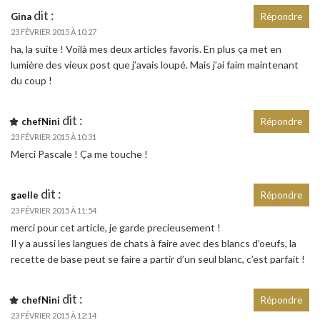
dit :
Gina
Répondre
23 FÉVRIER 2015 À 10:27
ha, la suite ! Voilà mes deux articles favoris. En plus ça met en
lumière des vieux post que j’avais loupé. Mais j’ai faim maintenant
du coup !
dit :
chefNini
Répondre
23 FÉVRIER 2015 À 10:31
Merci Pascale ! Ça me touche !
dit :
gaelle
Répondre
23 FÉVRIER 2015 À 11:54
merci pour cet article, je garde precieusement !
Il y a aussi les langues de chats à faire avec des blancs d’oeufs, la
recette de base peut se faire a partir d’un seul blanc, c’est parfait !
dit :
chefNini
Répondre
23 FÉVRIER 2015 À 12:14