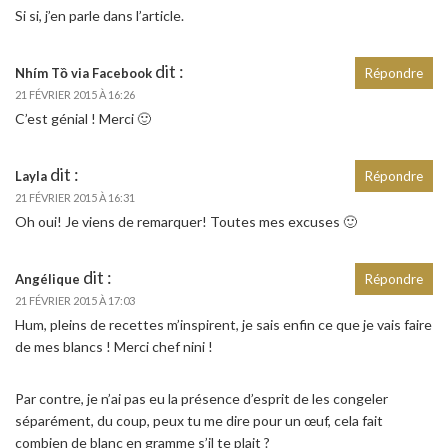
Si si, j’en parle dans l’article.
dit :
Nhím Tồ via Facebook
Répondre
21 FÉVRIER 2015 À 16:26
C’est génial ! Merci 🙂
dit :
Layla
Répondre
21 FÉVRIER 2015 À 16:31
Oh oui! Je viens de remarquer! Toutes mes excuses 🙂
dit :
Angélique
Répondre
21 FÉVRIER 2015 À 17:03
Hum, pleins de recettes m’inspirent, je sais enfin ce que je vais faire
de mes blancs ! Merci chef nini !
Par contre, je n’ai pas eu la présence d’esprit de les congeler
séparément, du coup, peux tu me dire pour un œuf, cela fait
combien de blanc en gramme s’il te plait ?