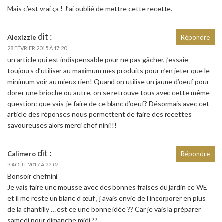
Mais c’est vrai ça ! J’ai oublié de mettre cette recette.
dit :
Alexizzie
Répondre
28 FÉVRIER 2015 À 17:20
un article qui est indispensable pour ne pas gâcher, j’essaie
toujours d’utiliser au maximum mes produits pour n’en jeter que le
minimum voir au mieux rien! Quand on utilise un jaune d’oeuf pour
dorer une brioche ou autre, on se retrouve tous avec cette même
question: que vais-je faire de ce blanc d’oeuf? Désormais avec cet
article des réponses nous permettent de faire des recettes
savoureuses alors merci chef nini!!!
dit :
Calimero
Répondre
3 AOÛT 2017 À 22:07
Bonsoir chefnini
Je vais faire une mousse avec des bonnes fraises du jardin ce WE
et il me reste un blanc d œuf , j avais envie de l incorporer en plus
de la chantilly … est ce une bonne idée ?? Car je vais la préparer
samedi pour dimanche midi ??