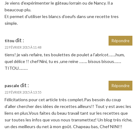
Je viens d’expérimenter le gâteau lorrain ou de Nancy. Il a
beaucoup plu.
Et permet d’utiliser les blancs d’oeufs dans une recette tres
simple.
dit :
titou
Répondre
22 FÉVRIER 2015 À 11:48
tiens! je vais refaire, tes boulettes de poulet a l’abricot…….hum,
quel délice !! chef Nini, tu es ,une reine …….. bisous bisous…….
TITOU………
dit :
pascale
Répondre
22 FÉVRIER 2015 À 13:55
Félicitations pour cet article très complet.Pas besoin du coup
d’aller chercher des idées de recettes ailleurs!! Tout y est avec les
liens en plus.Vous faites du beau travail tant sur les recettes que
sur toutes les infos que vous nous transmettez! Un blog très riche,
un des meilleurs du net à mon goût. Chapeau bas, Chef NINI!!